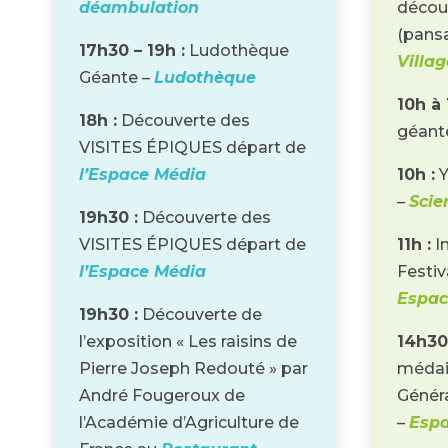
déambulation
décou
(pansa
17h30 – 19h :
Ludothèque
Villa
Géante –
Ludothèque
10h à 
18h :
Découverte des
géant
VISITES ÉPIQUES départ de
l’Espace Média
10h :
Y
–
Scie
19h30 :
Découverte des
VISITES ÉPIQUES départ de
11h :
I
l’Espace Média
Festiv
Espac
19h30 :
Découverte de
l’exposition « Les raisins de
14h30
Pierre Joseph Redouté » par
médai
André Fougeroux de
Généra
l’Académie d’Agriculture de
–
Esp