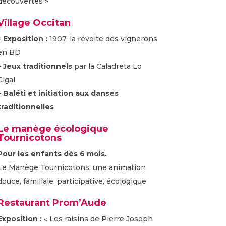
découvertes »
Village Occitan
–
Exposition :
1907, la révolte des vignerons
en BD
–
Jeux traditionnels
par la Caladreta Lo
Cigal
–
Baléti et initiation aux danses
traditionnelles
Le manège écologique
Tournicotons
Pour les enfants dès 6 mois.
Le Manège Tournicotons, une animation
douce, familiale, participative, écologique
Restaurant Prom’Aude
Exposition :
« Les raisins de Pierre Joseph