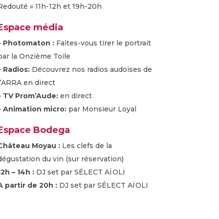
Redouté » 11h-12h et 19h-20h
Espace média
–
Photomaton :
Faites-vous tirer le portrait
par la Onzième Toile
–
Radios:
Découvrez nos radios audoises de
l’ARRA en direct
–
TV Prom’Aude:
en direct
–
Animation micro:
par Monsieur Loyal
Espace Bodega
Château Moyau :
Les clefs de la
dégustation du vin (sur réservation)
12h – 14h :
DJ set par SÉLECT AÏOLI
A partir de 20h :
DJ set par SÉLECT AÏOLI