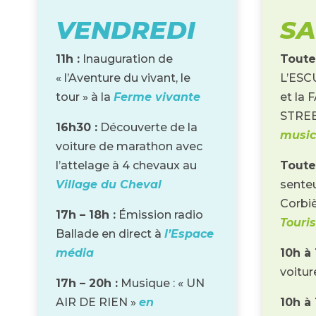
VENDREDI
SA
11h :
Inauguration de
Toute 
« l’Aventure du vivant, le
L’ES
tour » à la
Ferme vivante
et la
STRE
16h30 :
Découverte de la
music
voiture de marathon avec
l’attelage à 4 chevaux au
Toute 
Village du Cheval
senteu
Corbiè
17h – 18h :
Émission radio
Touri
Ballade en direct à
l’Espace
média
10h à 
voitur
17h – 20h :
Musique : « UN
AIR DE RIEN »
en
10h à 