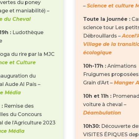
vertes du poney
–
Science et culture 
ge et maniabilité) –
ge du Cheval
Toute la journée :
Ca
science tour Les petit
19h :
Ludothèque
Débrouillards –
Accel’
e
Village de la transiti
écologique
oga du rire par la MJC
nce et Culture
10h-17h :
Animations
Fruigumes proposées
nauguration du
Grain d’Art –
Manger A
al Aude Al País –
e Média
10h et 11h :
Promenad
voiture à cheval –
 :
Remise des
Déambulation
lles du Concours
l de l’Agriculture 2023
10h30:
Découverte de
ace Média
VISITES ÉPIQUES dep