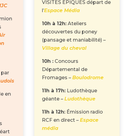
VISITES ÉPIQUES départ de
MJC
l’
Espace Média
mion
10h à 12h:
Ateliers
s
découvertes du poney
Air
(pansage et maniabilité) –
on
Village du cheval
10h :
Concours
Départemental de
 par
Fromages –
Boulodrome
udois
11h à 17h:
Ludothèque
e en
géante –
Ludothèque
11h à 12h:
Émission radio
RCF en direct –
Espace
s
média
éart