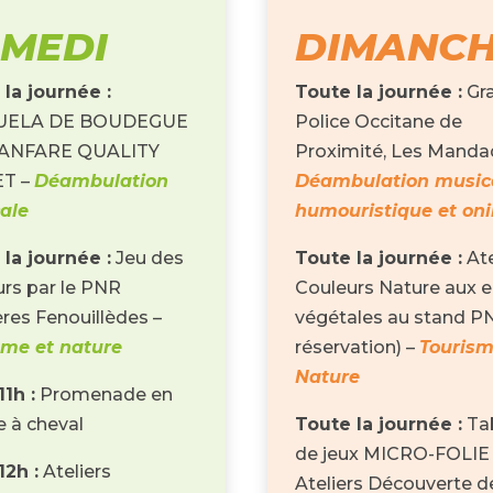
MEDI
DIMANC
la journée :
Toute la journée :
Grai
CUELA DE BOUDEGUE
Police Occitane de
 FANFARE QUALITY
Proximité, Les Manda
ET –
Déambulation
Déambulation musica
ale
humouristique et oni
la journée :
Jeu des
Toute la journée :
Ate
rs par le PNR
Couleurs Nature aux e
res Fenouillèdes –
végétales au stand PN
sme et nature
réservation) –
Tourism
Nature
11h :
Promenade en
e à cheval
Toute la journée :
Ta
de jeux MICRO-FOLIE
12h :
Ateliers
Ateliers Découverte de