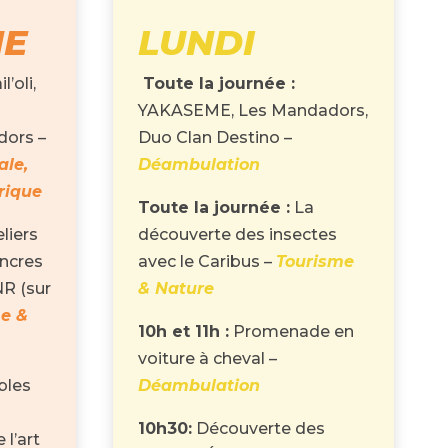
HE
LUNDI
l’oli,
Toute la journée :
YAKASEME, Les Mandadors,
dors –
Duo Clan Destino –
le,
Déambulation
rique
Toute la journée :
La
liers
découverte des insectes
ncres
avec le Caribus –
Tourisme
R (sur
& Nature
e &
10h et 11h :
Promenade en
voiture à cheval –
bles
Déambulation
10h30:
Découverte des
 l’art