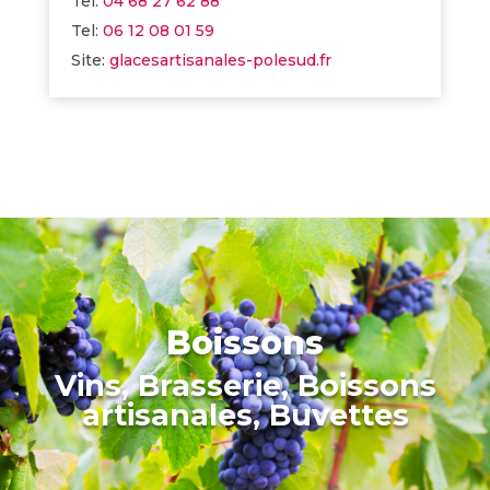
Tel:
04 68 27 62 88
Tel:
06 12 08 01 59
Site:
glacesartisanales-polesud.fr
Boissons
Vins, Brasserie, Boissons
artisanales, Buvettes