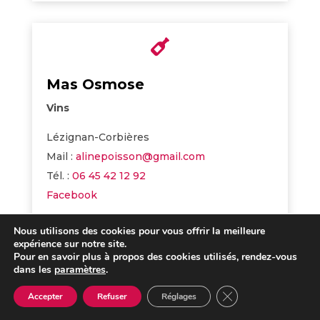

Mas Osmose
Vins
Lézignan-Corbières
Mail :
alinepoisson@gmail.com
Tél. :
06 45 42 12 92
Facebook
Nous utilisons des cookies pour vous offrir la meilleure
expérience sur notre site.
Pour en savoir plus à propos des cookies utilisés, rendez-vous
dans les
paramètres
.

Fermer la bannière 
Accepter
Refuser
Réglages
Domaine les Cascades