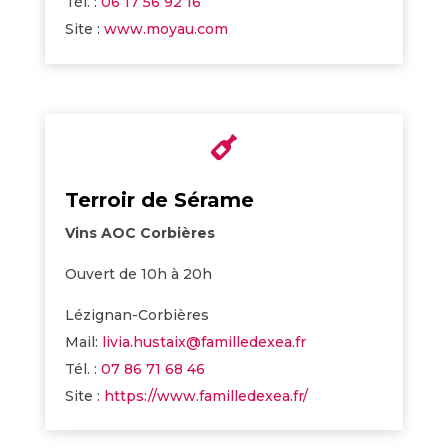
Tél. :
06 17 56 92 16
Site :
www.moyau.com

Terroir de Sérame
Vins AOC Corbières
Ouvert de 10h à 20h
Lézignan-Corbières
Mail:
livia.hustaix@familledexea.fr
Tél. :
07 86 71 68 46
Site :
https://www.familledexea.fr/