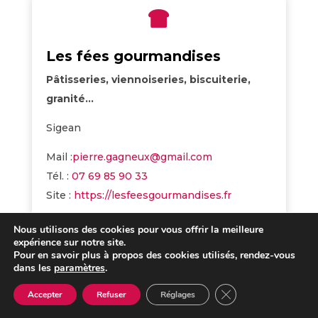

Les fées gourmandises
Pâtisseries, viennoiseries, biscuiterie,
granité…
Sigean
Mail :
pierre.gagneux@gmail.com
Tél. :
07 69 85 90 33
Site :
https://lesfeesgourmandises.fr
Nous utilisons des cookies pour vous offrir la meilleure
expérience sur notre site.
Pour en savoir plus à propos des cookies utilisés, rendez-vous

dans les
paramètres
.
Fermer la bannière 
Accepter
Refuser
Réglages
Kurt'Occitan