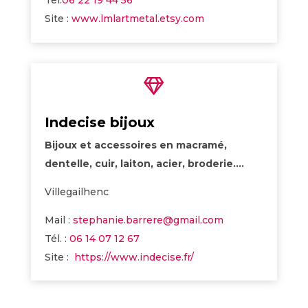
Tel:
06 22 19 44 56
Site :
www.lmlartmetal.etsy.com

Indecise bijoux
Bijoux et accessoires en macramé,
dentelle, cuir, laiton, acier, broderie….
Villegailhenc
Mail :
stephanie.barrere@gmail.com
Tél. :
06 14 07 12 67
Site :
https://www.indecise.fr/