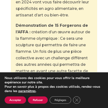
en 2024 vont vous faire découvrir leur
spécificités en agro alimentaire, en
artisanat d’art ou bien-être.
Démonstration de 15 Forgerons de
l’AFFA :
création d’un œuvre autour de
la flamme olympique : Ce sera une
sculpture qui permettra de faire une
flamme. Un fois de plus une pièce
collective avec un challenge différent
des autres années qui permettra de
mettre en avant une autre facette de
leur merveilleux métier.
Nous utilisons des cookies pour vous offrir la meilleure
expérience sur notre site.
Pour en savoir plus à propos des cookies utilisés, rendez-vous
Ateliers de l’association L’Outil en
dans les
paramètres
.
main :
Initiation sur les métiers
Fermer la bannière 
Accepter
Refuser
Réglages
manuels pour les enfants