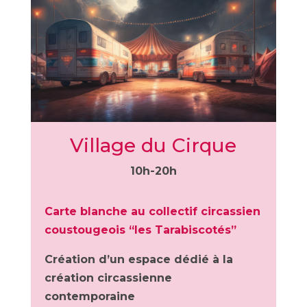
Village du Cirque
10h-20h
Carte blanche au collectif circassien
coustougeois “les Tarabiscotés”
Création d’un espace dédié à la
création circassienne
contemporaine